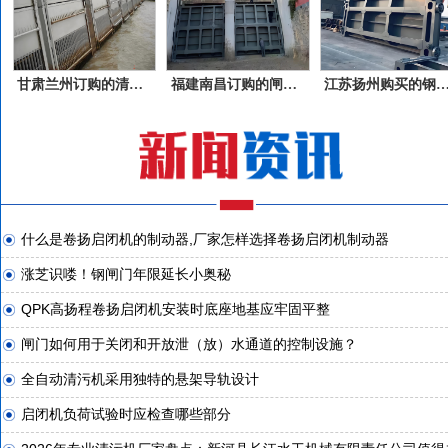
甘肃兰州订购的清污机产品
福建南昌订购的闸门产品
江苏扬州购买的钢
什么是卷扬启闭机的制动器,厂家怎样选择卷扬启闭机制动器
涨芝识喽！钢闸门年限延长小奥秘
QPK高扬程卷扬启闭机安装时底座地基应牢固平整
闸门如何用于关闭和开放泄（放）水通道的控制设施？
全自动清污机采用独特的悬架导轨设计
启闭机负荷试验时应检查哪些部分