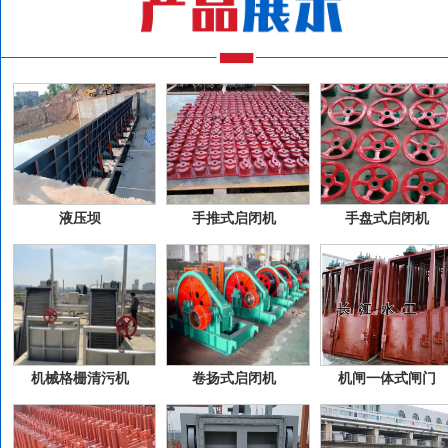
液压坝
手推式启闭机
手盘式启闭机
机械格栅清污机
卷扬式启闭机
机闸一体式闸门