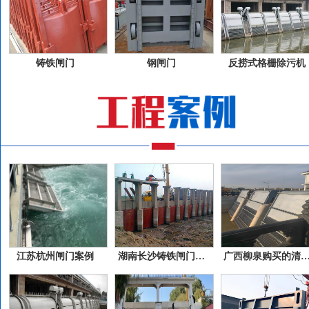
铸铁闸门
钢闸门
反捞式格栅除污机
江苏杭州闸门案例
湖南长沙铸铁闸门案例
广西柳泉购买的清