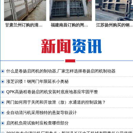
甘肃兰州订购的清污机产品
福建南昌订购的闸门产品
江苏扬州购买的钢
什么是卷扬启闭机的制动器,厂家怎样选择卷扬启闭机制动器
涨芝识喽！钢闸门年限延长小奥秘
QPK高扬程卷扬启闭机安装时底座地基应牢固平整
闸门如何用于关闭和开放泄（放）水通道的控制设施？
全自动清污机采用独特的悬架导轨设计
启闭机负荷试验时应检查哪些部分