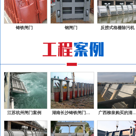
铸铁闸门
钢闸门
反捞式格栅除污机
江苏杭州闸门案例
湖南长沙铸铁闸门案例
广西柳泉购买的清