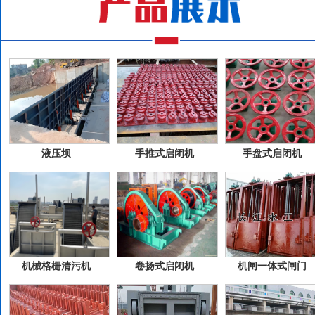
液压坝
手推式启闭机
手盘式启闭机
机械格栅清污机
卷扬式启闭机
机闸一体式闸门