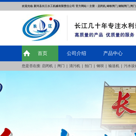
欢迎光临 新河县长江水工机械有限责任公司 官方网站！主营：启闭机,铸铁闸门,钢制闸门,闸门
首页
公司介绍
产品中心
您是否在搜:
启闭机
|
闸门
|
清污机
|
拍门
|
钢坝
|
输送机
|
污水设