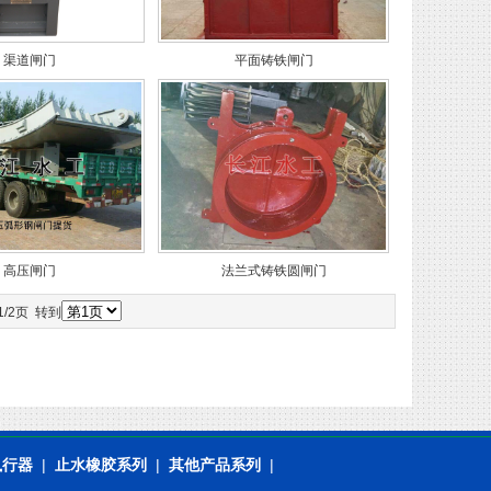
渠道闸门
平面铸铁闸门
高压闸门
法兰式铸铁圆闸门
/2页 转到
执行器
|
止水橡胶系列
|
其他产品系列
|