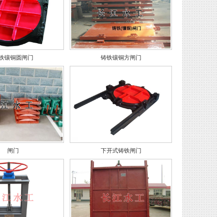
铁镶铜圆闸门
铸铁镶铜方闸门
闸门
下开式铸铁闸门