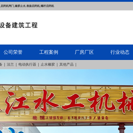
,启闭机闸门,橡胶止水,卷扬启闭机,螺杆启闭机
公司荣誉
工程案例
厂房厂区
行业动态
备
|
法兰
|
电动执行器
|
止水橡胶
|
其他产品
|