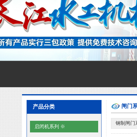
闸门
产品分类
钢制闸门
启闭机系列 ※