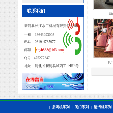
联系我们
双
新河县长江水工机械有限责任公司
手机：13643293003
电话：0319-4785977
邮箱：
xhyb888@163.com
Q Q：475277247
机
地址：河北省新河县城西工业区8号
|
启闭机系列
|
闸门系列
|
清污机系列