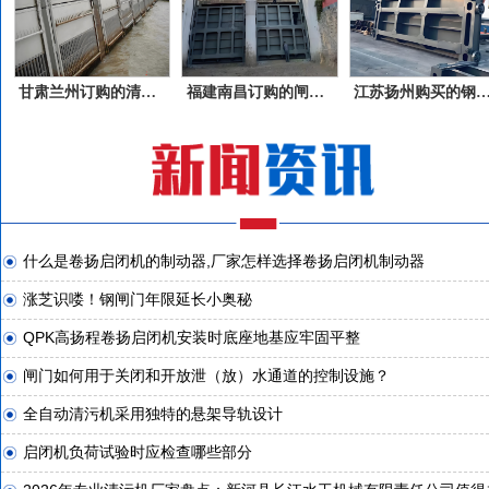
甘肃兰州订购的清污机产品
福建南昌订购的闸门产品
江苏扬州购买的钢
什么是卷扬启闭机的制动器,厂家怎样选择卷扬启闭机制动器
涨芝识喽！钢闸门年限延长小奥秘
QPK高扬程卷扬启闭机安装时底座地基应牢固平整
闸门如何用于关闭和开放泄（放）水通道的控制设施？
全自动清污机采用独特的悬架导轨设计
启闭机负荷试验时应检查哪些部分