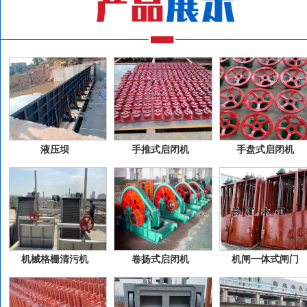
液压坝
手推式启闭机
手盘式启闭机
机械格栅清污机
卷扬式启闭机
机闸一体式闸门