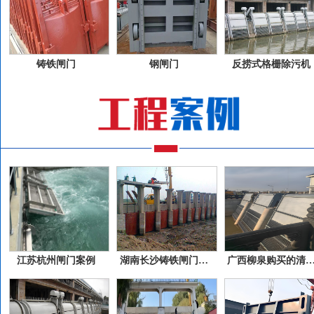
铸铁闸门
钢闸门
反捞式格栅除污机
江苏杭州闸门案例
湖南长沙铸铁闸门案例
广西柳泉购买的清