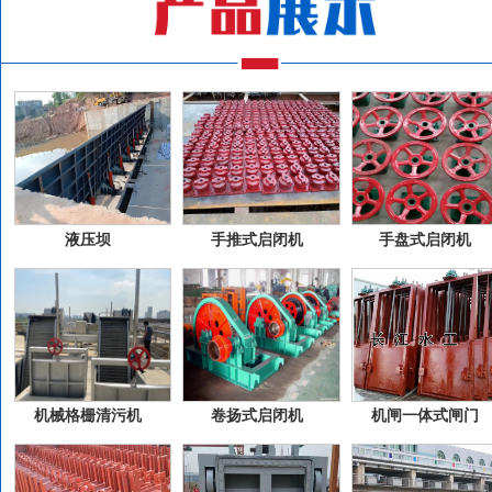
液压坝
手推式启闭机
手盘式启闭机
机械格栅清污机
卷扬式启闭机
机闸一体式闸门