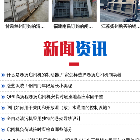
甘肃兰州订购的清污机产品
福建南昌订购的闸门产品
江苏扬州购买的钢
什么是卷扬启闭机的制动器,厂家怎样选择卷扬启闭机制动器
涨芝识喽！钢闸门年限延长小奥秘
QPK高扬程卷扬启闭机安装时底座地基应牢固平整
闸门如何用于关闭和开放泄（放）水通道的控制设施？
全自动清污机采用独特的悬架导轨设计
启闭机负荷试验时应检查哪些部分