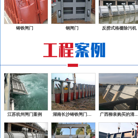
铸铁闸门
钢闸门
反捞式格栅除污机
江苏杭州闸门案例
湖南长沙铸铁闸门案例
广西柳泉购买的清