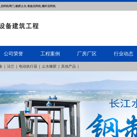
,启闭机闸门,橡胶止水,卷扬启闭机,螺杆启闭机
公司荣誉
工程案例
厂房厂区
行业动态
备
|
法兰
|
电动执行器
|
止水橡胶
|
其他产品
|