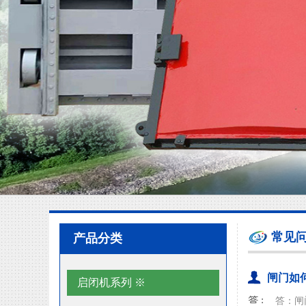
常见
产品分类
闸门如
启闭机系列 ※
答：闸门