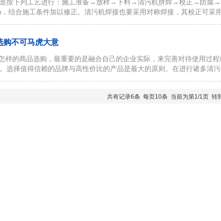
造按下列工艺进行：施工准备→放样→下料→清污机拼焊→校正→防腐→
m/m，结合施工条件加以修正。清污机焊接也要采用对称焊接，其校正可
选购不可马虎大意
样的商品选购，最重要的是融合自己的企业实际，来完善对待使用过程
。选择值得信赖的品牌与高性价比的产品是最大的原则。在进行诸多清污
共有记录6条 每页10条 当前为第1/1页 转