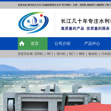
欢迎光临 新河县长江水工机械有限责任公司 官方网站！主营：启闭机,铸铁闸门,钢制闸门,闸门
首页
公司介绍
产品中心
您是否在搜:
启闭机
|
闸门
|
清污机
|
拍门
|
钢坝
|
输送机
|
污水设