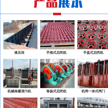
液压坝
手推式启闭机
手盘式启闭机
机械格栅清污机
卷扬式启闭机
机闸一体式闸门