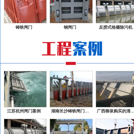
铸铁闸门
钢闸门
反捞式格栅除污机
江苏杭州闸门案例
湖南长沙铸铁闸门案例
广西柳泉购买的清