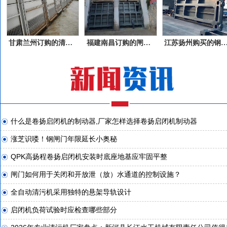
甘肃兰州订购的清污机产品
福建南昌订购的闸门产品
江苏扬州购买的钢
什么是卷扬启闭机的制动器,厂家怎样选择卷扬启闭机制动器
涨芝识喽！钢闸门年限延长小奥秘
QPK高扬程卷扬启闭机安装时底座地基应牢固平整
闸门如何用于关闭和开放泄（放）水通道的控制设施？
全自动清污机采用独特的悬架导轨设计
启闭机负荷试验时应检查哪些部分