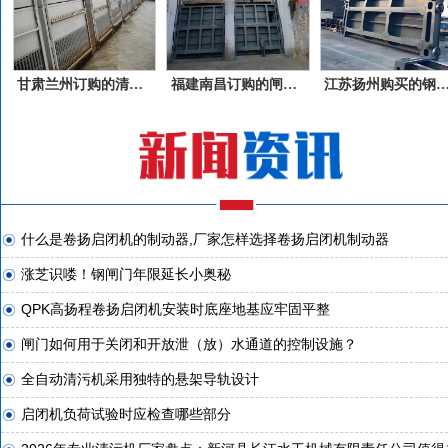
甘肃兰州订购的清污机产品
福建南昌订购的闸门产品
江苏扬州购买的钢
什么是卷扬启闭机的制动器,厂家怎样选择卷扬启闭机制动器
涨芝识喽！钢闸门年限延长小奥秘
QPK高扬程卷扬启闭机安装时底座地基应牢固平整
闸门如何用于关闭和开放泄（放）水通道的控制设施？
全自动清污机采用独特的悬架导轨设计
启闭机负荷试验时应检查哪些部分