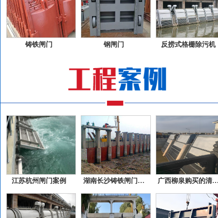
铸铁闸门
钢闸门
反捞式格栅除污机
江苏杭州闸门案例
湖南长沙铸铁闸门案例
广西柳泉购买的清