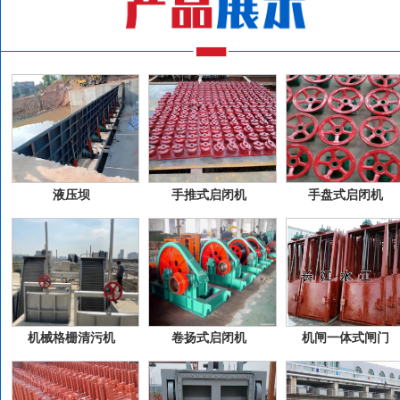
液压坝
手推式启闭机
手盘式启闭机
机械格栅清污机
卷扬式启闭机
机闸一体式闸门