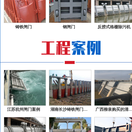
铸铁闸门
钢闸门
反捞式格栅除污机
江苏杭州闸门案例
湖南长沙铸铁闸门案例
广西柳泉购买的清