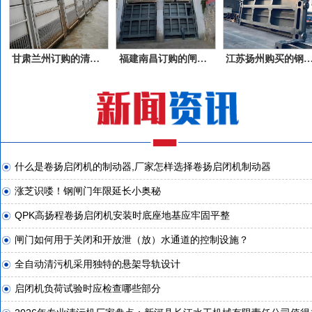
甘肃兰州订购的清污机产品
福建南昌订购的闸门产品
江苏扬州购买的钢
什么是卷扬启闭机的制动器,厂家怎样选择卷扬启闭机制动器
涨芝识喽！钢闸门年限延长小奥秘
QPK高扬程卷扬启闭机安装时底座地基应牢固平整
闸门如何用于关闭和开放泄（放）水通道的控制设施？
全自动清污机采用独特的悬架导轨设计
启闭机负荷试验时应检查哪些部分