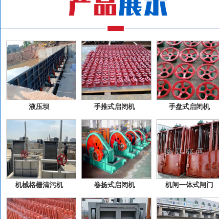
液压坝
手推式启闭机
手盘式启闭机
机械格栅清污机
卷扬式启闭机
机闸一体式闸门